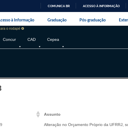
COMUNICA BR
ACESSO À INFORMAÇÃO
IR
da Universidade Federal Rural do Rio de J
PARA
cesso à Informação
Graduação
Pós-graduação
Exte
O
CONTEÚDO
 para o rodapé ❹
Concur
CAD
Cepea
8
Assunto
99
Alteração no Orçamento Próprio da UFRRJ, s