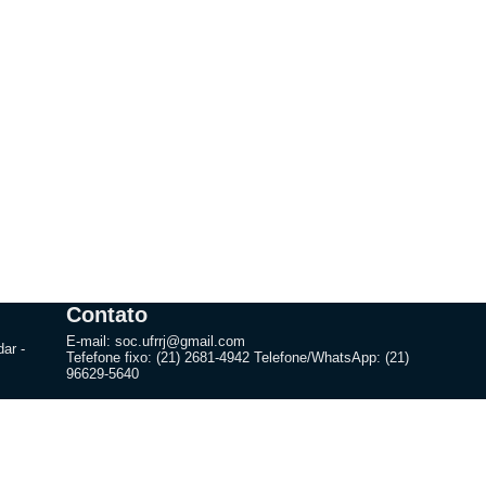
Contato
E-mail: soc.ufrrj@gmail.com
ar -
Tefefone fixo: (21) 2681-4942 Telefone/WhatsApp: (21)
96629-5640