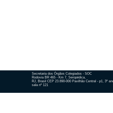
Secretaria dos Órgãos Colegiados - SOC
Rodovia BR 465 - Km 7, Seropédica,
RJ, Brasil CEP 23.890-000 Pavilhão Central - p1, 3º and
sala nº 121