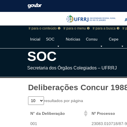
Pular barra institucional
Barra institucional 
A
Ir para o conteúdo ❶
Ir para o menu ❷
Ir para a busca ❸
Ir
Inicial
SOC
Notícias
Consu
Cepe
SOC
Secretaria dos Órgãos Colegiados – UFRRJ
Deliberações Concur 198
resultados por página
N° da Deliberação
Nº Processo
001
23083.010718/87-