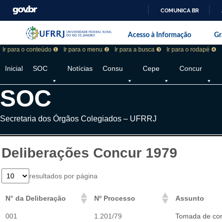
COMUNICA BR
Pular barra institucional
Barra institucional da Universidade F
Acesso à Informação
Gr
Ir para o conteúdo ❶
Ir para o menu ❷
Ir para a busca ❸
Ir para o rodapé ❹
Inicial
SOC
Notícias
Consu
Cepe
Concur
SOC
Secretaria dos Órgãos Colegiados – UFRRJ
Deliberações Concur 1979
resultados por página
N° da Deliberação
Nº Processo
Assunto
001
1.201/79
Tomada de con