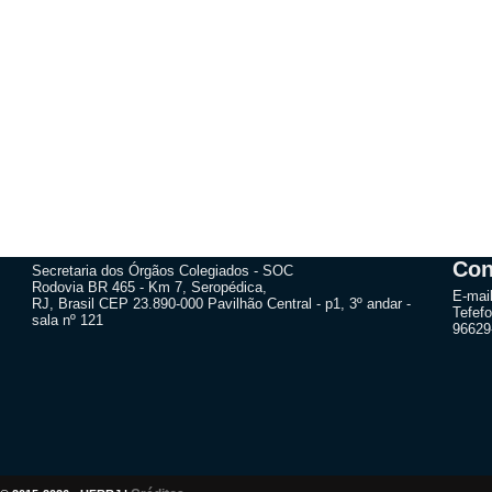
Con
Secretaria dos Órgãos Colegiados - SOC
Rodovia BR 465 - Km 7, Seropédica,
E-mai
RJ, Brasil CEP 23.890-000 Pavilhão Central - p1, 3º andar -
Tefefo
sala nº 121
96629