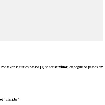
 Por favor seguir os passos
[1]
se for
servidor
, ou seguir os passos em
no@ufrrj.br
”.