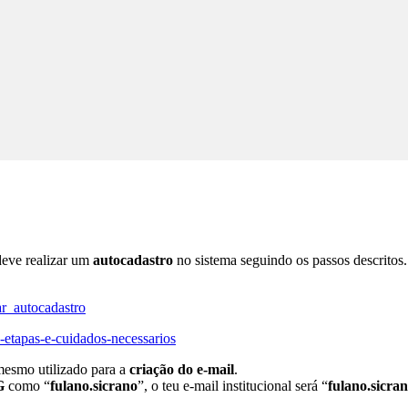
deve realizar um
autocadastro
no sistema seguindo os passos descritos.
zar_autocadastro
aa-etapas-e-cuidados-necessarios
mesmo utilizado para a
criação do e-mail
.
G
como “
fulano.sicrano
”, o teu e-mail institucional será “
fulano.sicra