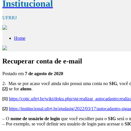
Institucional
UFRRJ
Home
Recuperar conta de e-mail
Postado em
7 de agosto de 2020
2- Mas se por acaso você ainda não possui uma conta no
SIG
, você 
[2]
se for
aluno
.
[1]
https://cotic.ufrrj.br/wiki/doku.php/sig:realizar_autocadastro:reali
[2]
https://institucional.ufrrj.br/ajudasig/2022/03/17/autocadastro-sig
– O
nome de usuário de login
que você escolher para o
SIG
será o 
– Por exemplo, se você definir seu usuário de login para acessar o
SI